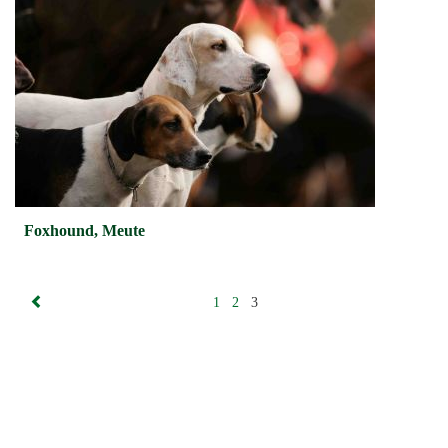
Foxhound, Meute
1
2
3