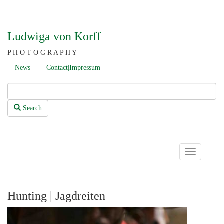
Ludwiga von Korff
P H O T O G R A P H Y
News
Contact|Impressum
Search
Toggle
navigation
Hunting | Jagdreiten