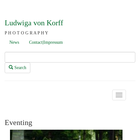
Ludwiga von Korff
P H O T O G R A P H Y
News
Contact|Impressum
Search
Toggle
navigation
Eventing